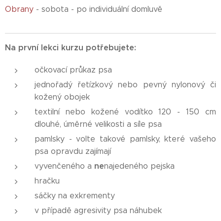
Obrany
- sobota - po individuální domluvě
Na první lekci kurzu potřebujete:
očkovací průkaz psa
jednořadý řetízkový nebo pevný nylonový či
kožený obojek
textilní nebo kožené vodítko 120 - 150 cm
dlouhé, úměrné velikosti a síle psa
pamlsky - volte takové pamlsky, které vašeho
psa opravdu zajímají
ne
vyvenčeného a
najedeného pejska
hračku
sáčky na exkrementy
v případě agresivity psa náhubek