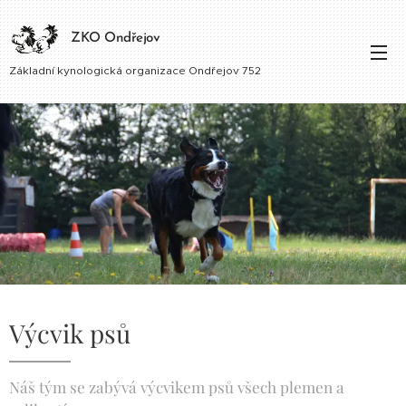
ZKO Ondřejov
Základní kynologická organizace Ondřejov 752
Výcvik psů
Náš tým se zabývá výcvikem psů všech plemen a