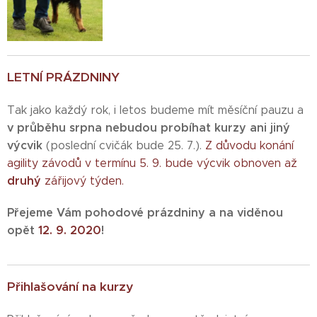
LETNÍ PRÁZDNINY
Tak jako každý rok, i letos budeme mít měsíční pauzu a
v průběhu srpna
nebudou probíhat kurzy
ani jiný
výcvik
(poslední cvičák bude 25. 7.).
Z důvodu konání
agility závodů v termínu 5. 9. bude výcvik obnoven až
druhý
zářijový týden.
Přejeme Vám pohodové prázdniny a na viděnou
opět
12. 9. 2020
!
Přihlašování na kurzy