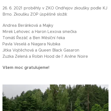
26. 6. 2021 proběhly v ZKO Ondřejov zkoušky podle KJ
Brno. Zkoušku ZOP úspěšně složili:
Andrea Beránková a Majky
Mirek Lehovec a Haron Lexova smečka
Tomáš Řezáč a Ben Měsíční řeka
Pavla Veselá a Niagara Nubika
Jitka Vojtěchová a Queen Black Gasaron
Zuzka Zelená a Robin Hood de l' Ar
è
ne Noire
Všem moc gratulujeme!