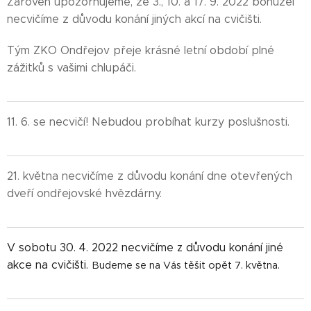
Zároveň upozorňujeme, že 3., 10. a 17. 9. 2022 bohužel
necvičíme z důvodu konání jiných akcí na cvičišti.
Tým ZKO Ondřejov přeje krásné letní období plné
zážitků s vašimi chlupáči.
11. 6. se necvičí! Nebudou probíhat kurzy poslušnosti.
21. května necvičíme z důvodu konání dne otevřených
dveří ondřejovské hvězdárny.
V sobotu 30. 4. 2022 necvičíme z důvodu konání jiné
akce na cvičišti.
Budeme se na Vás těšit opět 7. května.