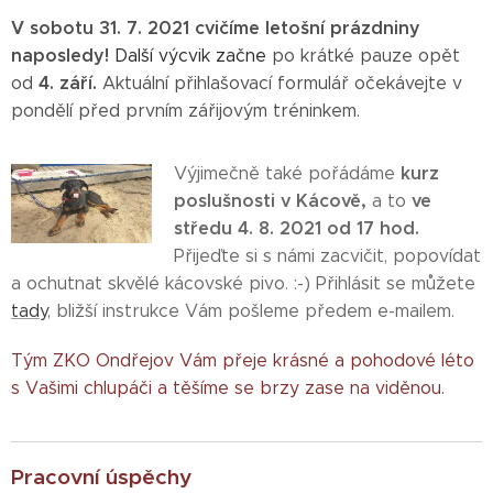
V sobotu 31. 7. 2021 cvičíme letošní prázdniny
naposledy!
Další výcvik začne
po krátké pauze opět
4. září.
od
Aktuální přihlašovací formulář očekávejte v
pondělí před prvním zářijovým tréninkem.
kurz
Výjimečně také pořádáme
poslušnosti v Kácově,
ve
a to
středu 4. 8. 2021 od 17 hod.
Přijeďte si s námi zacvičit, popovídat
a ochutnat skvělé kácovské pivo. :-) Přihlásit se můžete
tady
, bližší instrukce Vám pošleme předem e-mailem.
Tým ZKO Ondřejov Vám přeje krásné a pohodové léto
s Vašimi chlupáči a těšíme se brzy zase na viděnou.
Pracovní úspěchy